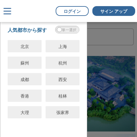
ログイン
サイン アップ
フ
すべてクリ
人気都市から探す
ィ
ア
ル
タ
北京
上海
ー
蘇州
杭州
成都
西安
香港
桂林
大理
張家界